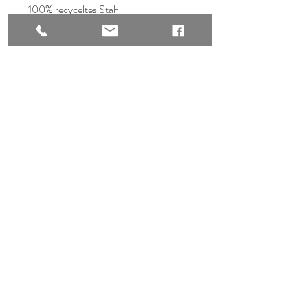
100% recyceltes Stahl
Größe: 9,7x 19,9mm
Versand & Rückgabe
Kork Store For Women
AGB & Datenschutz
Bürgerpark Straße 18-20
Zahlungsmethoden
49661 Cloppenburg
04471 7078715
Aktuelle Öffnungszeiten
Mo.-Fr.: 10-12:30 & 14:30-18 Uhr
Sa.: 10-13 Uhr