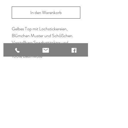
In den Warenkorb
Gelbes Top mit Lochstickereien,
Blümchen Muster und Schößchen.
Verstellbare Spaghettiträger und
eingenähte Cups an der Brust.
100% Baumwolle
30° Feinwäsche
Versand & Rückgabe
Kork Store For Women
AGB & Datenschutz
Bürgerpark Straße 18-20
Zahlungsmethoden
49661 Cloppenburg